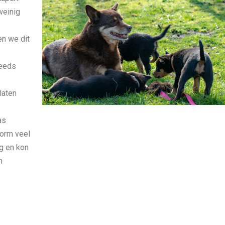
weinig
en we dit
teeds
laten
as
norm veel
ig en kon
n