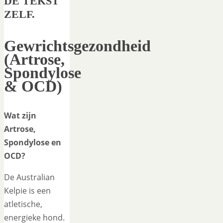
DE TEKST
ZELF.
Gewrichtsgezondheid
(Artrose,
Spondylose
& OCD)
Wat zijn
Artrose,
Spondylose en
OCD?
De Australian
Kelpie is een
atletische,
energieke hond.