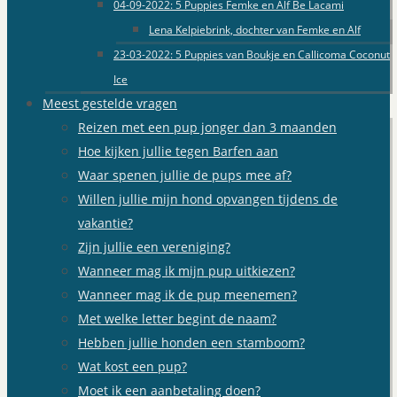
04-09-2022: 5 Puppies Femke en Alf Be Lacami
Lena Kelpiebrink, dochter van Femke en Alf
23-03-2022: 5 Puppies van Boukje en Callicoma Coconut
Ice
Meest gestelde vragen
Reizen met een pup jonger dan 3 maanden
Hoe kijken jullie tegen Barfen aan
Waar spenen jullie de pups mee af?
Willen jullie mijn hond opvangen tijdens de
vakantie?
Zijn jullie een vereniging?
Wanneer mag ik mijn pup uitkiezen?
Wanneer mag ik de pup meenemen?
Met welke letter begint de naam?
Hebben jullie honden een stamboom?
Wat kost een pup?
Moet ik een aanbetaling doen?