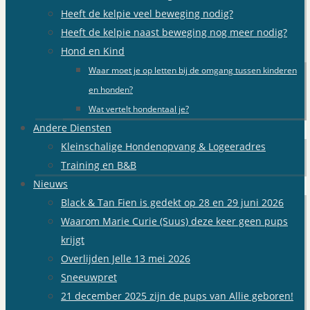
Heeft de kelpie veel beweging nodig?
Heeft de kelpie naast beweging nog meer nodig?
Hond en Kind
Waar moet je op letten bij de omgang tussen kinderen
en honden?
Wat vertelt hondentaal je?
Andere Diensten
Kleinschalige Hondenopvang & Logeeradres
Training en B&B
Nieuws
Black & Tan Fien is gedekt op 28 en 29 juni 2026
Waarom Marie Curie (Suus) deze keer geen pups
krijgt
Overlijden Jelle 13 mei 2026
Sneeuwpret
21 december 2025 zijn de pups van Allie geboren!