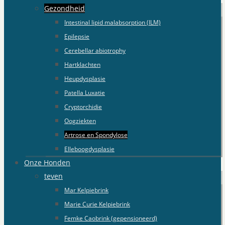
Gezondheid
Intestinal lipid malabsorption (ILM)
Epilepsie
Cerebellar abiotrophy
Hartklachten
Heupdysplasie
Patella Luxatie
Cryptorchidie
Oogziekten
Artrose en Spondylose
Elleboogdysplasie
Onze Honden
teven
Mar Kelpiebrink
Marie Curie Kelpiebrink
Femke Caobrink (gepensioneerd)