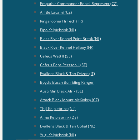
Empathic Commander Rebell Represent (CZ)
Alf Be Lacami (CZ)
Ringarooma Hi Tech (FR)
Pipo Kelpiebrink (NL)
Black River Kennel Point Break (NL)
Black River Kennel Hellboy (FR)
Cefeus Watt II (SE)
Cefeus Peps Persson II (SE)
Evallens Black & Tan Orizon (IT)
Boyd’s Busch Bullriding Ranger
Austi Min Black Alrik (SE)
Attack Black Mount McKinkey (CZ)
Thijl Kelpiebrink (NL)
Almo Kelpiebrink (DE)
Evallens Black & Tan Goliat (NL)
Yugi Kelpiebrink (NL)