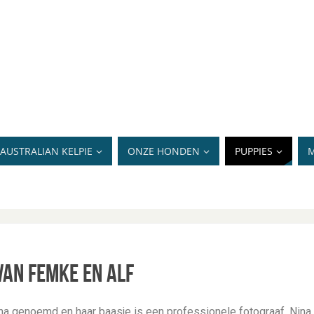
AUSTRALIAN KELPIE
ONZE HONDEN
PUPPIES
M
van Femke en Alf
a genoemd en haar baasje is een professionele fotograaf. Nina