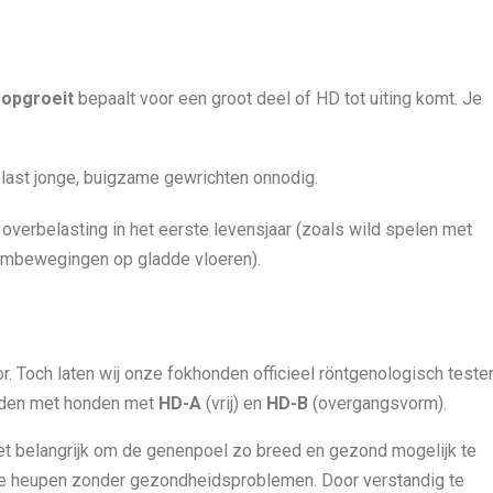
 opgroeit
bepaalt voor een groot deel of HD tot uiting komt. Je
last jonge, buigzame gewrichten onnodig.
verbelasting in het eerste levensjaar (zoals wild spelen met
rembewegingen op gladde vloeren).
r. Toch laten wij onze fokhonden officieel röntgenologisch teste
rden met honden met
HD-A
(vrij) en
HD-B
(overgangsvorm).
 het belangrijk om de genenpoel zo breed en gezond mogelijk te
e heupen zonder gezondheidsproblemen. Door verstandig te