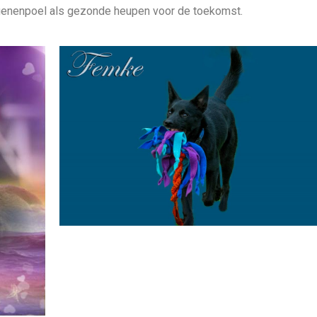
enenpoel als gezonde heupen voor de toekomst.