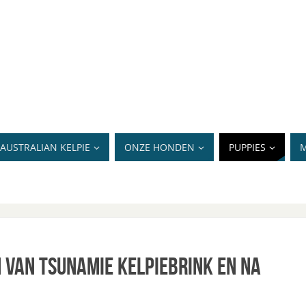
AUSTRALIAN KELPIE
ONZE HONDEN
PUPPIES
M
 van Tsunamie Kelpiebrink en Na