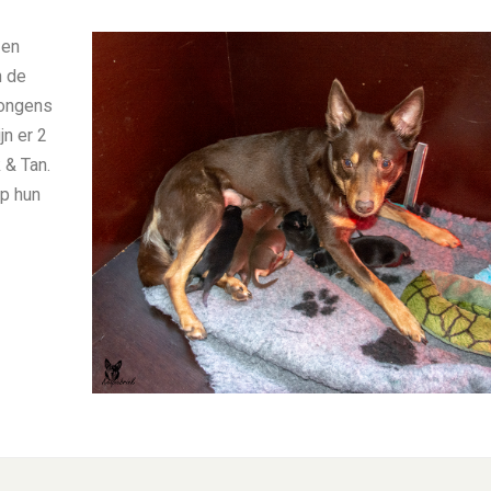
 en
n de
jongens
jn er 2
 & Tan.
op hun