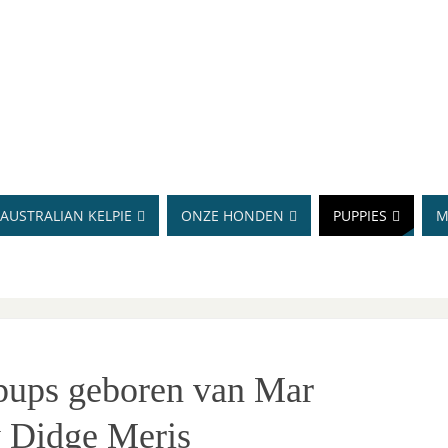
AUSTRALIAN KELPIE
ONZE HONDEN
PUPPIES
M
6 pups geboren van Mar
y Didge Meris