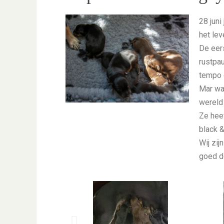
28 juni
het le
De eer
rustpau
tempo 
Mar wa
wereld
Ze heef
black &
Wij zij
goed do