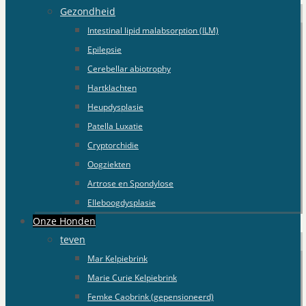
Gezondheid
Intestinal lipid malabsorption (ILM)
Epilepsie
Cerebellar abiotrophy
Hartklachten
Heupdysplasie
Patella Luxatie
Cryptorchidie
Oogziekten
Artrose en Spondylose
Elleboogdysplasie
Onze Honden
teven
Mar Kelpiebrink
Marie Curie Kelpiebrink
Femke Caobrink (gepensioneerd)