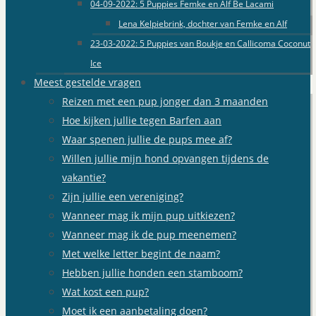
04-09-2022: 5 Puppies Femke en Alf Be Lacami
Lena Kelpiebrink, dochter van Femke en Alf
23-03-2022: 5 Puppies van Boukje en Callicoma Coconut
Ice
Meest gestelde vragen
Reizen met een pup jonger dan 3 maanden
Hoe kijken jullie tegen Barfen aan
Waar spenen jullie de pups mee af?
Willen jullie mijn hond opvangen tijdens de
vakantie?
Zijn jullie een vereniging?
Wanneer mag ik mijn pup uitkiezen?
Wanneer mag ik de pup meenemen?
Met welke letter begint de naam?
Hebben jullie honden een stamboom?
Wat kost een pup?
Moet ik een aanbetaling doen?