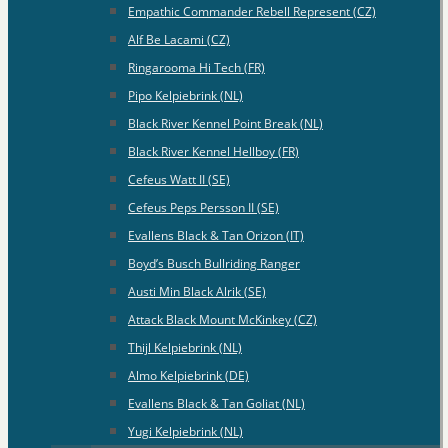
Empathic Commander Rebell Represent (CZ)
Alf Be Lacami (CZ)
Ringarooma Hi Tech (FR)
Pipo Kelpiebrink (NL)
Black River Kennel Point Break (NL)
Black River Kennel Hellboy (FR)
Cefeus Watt II (SE)
Cefeus Peps Persson II (SE)
Evallens Black & Tan Orizon (IT)
Boyd’s Busch Bullriding Ranger
Austi Min Black Alrik (SE)
Attack Black Mount McKinkey (CZ)
Thijl Kelpiebrink (NL)
Almo Kelpiebrink (DE)
Evallens Black & Tan Goliat (NL)
Yugi Kelpiebrink (NL)