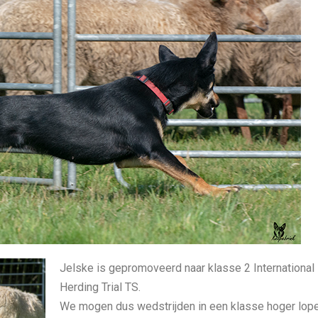
Jelske is gepromoveerd naar klasse 2 International
Herding Trial TS.
We mogen dus wedstrijden in een klasse hoger lope